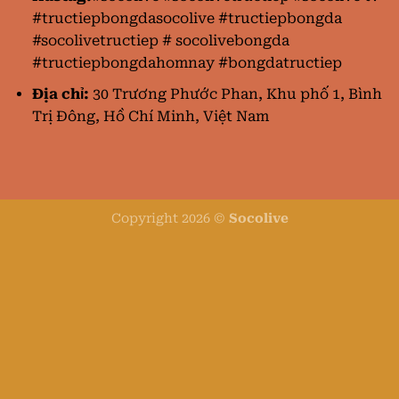
Kết quả bóng đá trực tuyến
#tructiepbongdasocolive #tructiepbongda
#socolivetructiep # socolivebongda
Tính năng này cho phép bạn cập nhật tỉ số các trận
#tructiepbongdahomnay #bongdatructiep
đấu đang diễn ra trong thời gian thực. Từng bàn
thắng hay tình huống thay người đều được hệ
Địa chỉ:
30 Trương Phước Phan, Khu phố 1, Bình
thống ghi lại chính xác đến từng giây. Bạn không
Trị Đông, Hồ Chí Minh, Việt Nam
cần phải tải lại trang vì dữ liệu sẽ tự động nhảy số
liên tục của
socolive
.
Bảng tổng hợp kết quả cuối ngày giúp thành viên
xem lại toàn bộ diễn biến những trận đã kết. Các
Copyright 2026 ©
Socolive
thông số chuyên sâu như tỉ lệ kiểm soát bóng cũng
được trình bày vô cùng chi tiết nhất. Sự minh bạch
và nhanh chóng là cam kết mà trang web thực hiện
đối với người xem.
Bảng xếp hạng socolive
Thứ hạng của các đội bóng tại giải Ngoại hạng Anh