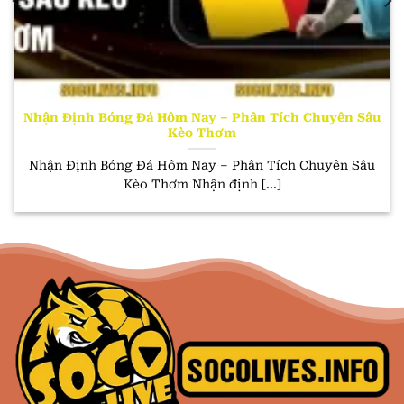
chương trình của từng
socolive
.
Hoàn toàn miễn phí 100%
Một trong những ưu điểm lớn nhất là bạn không
cần chi trả bất kỳ khoản phí nào khi xem. Tất cả
Nhận Định Bóng Đá Hôm Nay – Phân Tích Chuyên Sâu
các tính năng xem trực tiếp và tra cứu thông tin
Kèo Thơm
đều được cung cấp một cách công khai. Điều này
Nhận Định Bóng Đá Hôm Nay – Phân Tích Chuyên Sâu
giúp mọi đối tượng người chơi đều có cơ hội tiếp
Kèo Thơm Nhận định [...]
cận với đam mê
socolive
bất tận.
Nguồn thu của nền tảng chủ yếu đến từ các đối tác
liên kết uy tín trên thị trường quốc tế. Việc này
đảm bảo tính khách quan và duy trì chất lượng
đường truyền tốt nhất phục vụ thành viên. Chính
sách nhân văn này đã giúp
socolive
xây dựng
được lòng tin vững chắc trong lòng người chơi.
Các tính năng hiện đại tích hợp trên