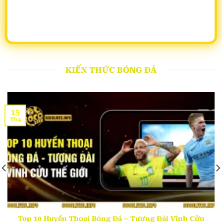
cáo che khuất tầm nhìn khi đang xem.
Chất lượng hình ảnh cực nét
Hình ảnh chuẩn Full HD 1080p giúp mọi chi tiết
trên sân cỏ hiện lên rõ ràng và sống động. Người
KIẾN THỨC BÓNG ĐÁ
xem có thể cảm nhận được từng chuyển động của
cầu thủ cũng như không khí náo nhiệt. Công nghệ
khử nhiễu video hiện đại được áp dụng triệt để
trong mọi khung hình phát sóng của
socolive
.
15
Th4
Âm thanh chân thực từ các sân vận động nổi tiếng
thế giới được truyền tải nguyên vẹn đến bạn. Hệ
thống loa đa kênh giúp người tham gia nghe rõ
tiếng còi trọng tài và tiếng hò reo. Cảm giác như
đang ngồi trực tiếp tại khán đài là điều mà
socolive
luôn nỗ lực mang lại.
Bình luận viên chuyên nghiệp
Top 10 Huyền Thoại Bóng Đá – Tượng Đài Vĩnh Cửu