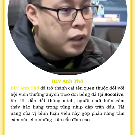
https://socolives.info/
Điểm hấp dẫn khiến socolive thu hút
hàng triệu người
BLV Anh Thỏ
BLV Anh Thỏ
đã trở thành cái tên quen thuộc đối với
hội viên thường xuyên theo dõi bóng đá tại
Socolive
.
Sức hút mãnh liệt từ nền tảng xem bóng đá
Với lối dẫn dắt thông minh, người chơi luôn cảm
thấy hào hứng trong từng nhịp đập trận đấu. Tài
năng của vị bình luận viên này góp phần nâng tầm
Nền tảng gây ấn tượng nhờ khả năng cung cấp
cảm xúc cho những trận cầu đỉnh cao.
đường truyền ổn định và tốc độ tải trang nhanh.
Bạn sẽ không bao giờ cảm thấy khó chịu vì quảng