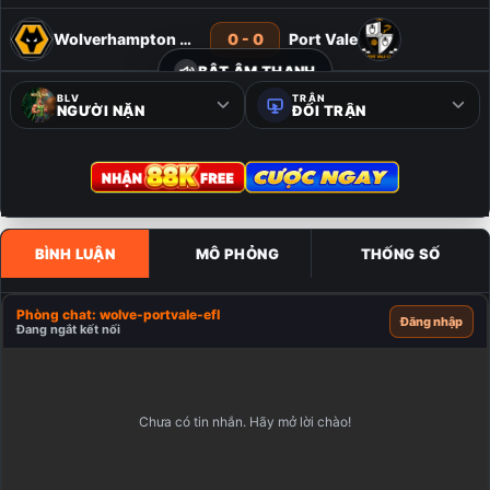
Wolverhampton Wanderers
0 - 0
Port Vale
BẬT ÂM THANH
BLV
TRẬN
NGƯỜI NẶN
ĐỔI TRẬN
BÌNH LUẬN
MÔ PHỎNG
THỐNG SỐ