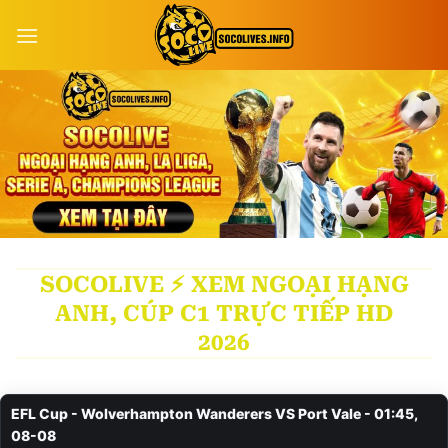
Bỏ
qua
nội
dung
SOCOLIVE ⚡ XEM NGOẠI HẠNG
ANH, CÚP C1 TRỰC TIẾP HD
2026
EFL Cup - Wolverhampton Wanderers VS Port Vale - 01:45,
08-08