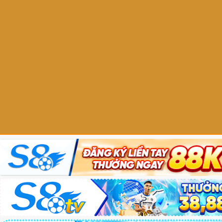
Các giải đấu bóng rổ chuyên nghiệp như NBA luôn
thu hút lượng người xem đông đảo mỗi buổi. Từng
pha úp rổ đỉnh cao và cú ném ba điểm thần sầu
được quay chậm rất rõ. Trang web mang đến trải
nghiệm xem bóng rổ tuyệt vời không thua kém gì
các đài truyền hình.
Thông tin về đội hình ra sân và tình hình chấn
thương của cầu thủ được cập nhật liên tục. Thành
viên dễ dàng nắm bắt được tương quan lực lượng
giữa các đội bóng trước khi bắt đầu. Sự sôi động
của sàn gỗ sẽ tràn ngập căn phòng của bạn thông
qua tín hiệu
socolive
.
Quần vợt và đua xe
Những giải đấu Tennis lớn như Wimbledon luôn
được ưu tiên phát sóng trên các kênh chất lượng
nhất. Bạn sẽ không bỏ lỡ bất kỳ pha bóng bền nào