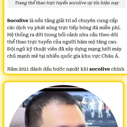
Trang thể thao trực tuyến socolive uy tín hiện nay
Socolive
là nền tảng giải trí số chuyên cung cấp
các dịch vụ phát sóng trực tiếp bóng đá miễn phí.
Hệ thống ra đời trong bối cảnh nhu cầu theo dõi
thể thao trực tuyến của người hâm mộ tăng cao.
Đội ngũ kỹ thuật viên đã xây dựng mạng lưới máy
chủ mạnh mẽ tại nhiều quốc gia khu vực Châu Á.
Năm 2021 đánh dấu bước ngoặt khi
socolive
chính
thức nâng cấp giao diện người dùng hoàn thiện
hơn. Trang web tích hợp thêm các công nghệ
truyền tải dữ liệu tiên tiến để giảm thiểu tình trạng
giật. Số lượng người truy cập hàng tháng đã đạt
mốc 2.000.000 lượt ngay sau khi hoàn thành đợt
bảo trì.
Link Socolive chính thức: