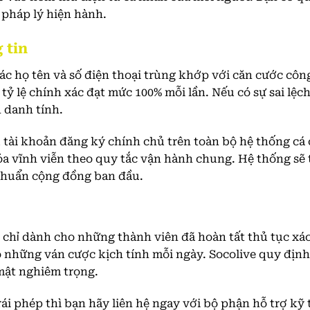
 pháp lý hiện hành.
 tin
c họ tên và số điện thoại trùng khớp với căn cước công
tỷ lệ chính xác đạt mức 100% mỗi lần. Nếu có sự sai lệch
 danh tính.
tài khoản đăng ký chính chủ trên toàn bộ hệ thống cá c
óa vĩnh viễn theo quy tắc vận hành chung. Hệ thống sẽ
 chuẩn cộng đồng ban đầu.
i chỉ dành cho những thành viên đã hoàn tất thủ tục x
 những ván cược kịch tính mỗi ngày. Socolive quy định 
mật nghiêm trọng.
rái phép thì bạn hãy liên hệ ngay với bộ phận hỗ trợ kỹ