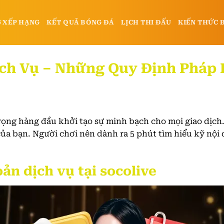
 XẾP HẠNG
KẾT QUẢ BÓNG ĐÁ
LỊCH THI ĐẤU
KIẾN THỨC 
ch Vụ – Những Quy Định Pháp L
rọng hàng đầu khởi tạo sự minh bạch cho mọi giao dịch
của bạn. Người chơi nên dành ra 5 phút tìm hiểu kỹ nội 
ản dịch vụ tại socolive