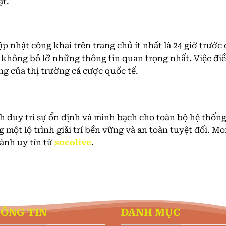
ạt.
ập nhật công khai trên trang chủ ít nhất là 24 giờ trướ
 không bỏ lỡ những thông tin quan trọng nhất. Việc điề
ng của thị trường cá cược quốc tế.
 duy trì sự ổn định và minh bạch cho toàn bộ hệ thống
một lộ trình giải trí bền vững và an toàn tuyệt đối. M
ành uy tín từ
socolive
.
ÔNG TIN
DANH MỤC