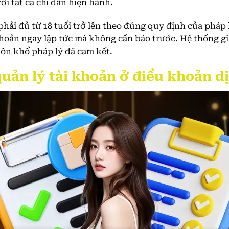
ới tất cả chỉ dẫn hiện hành.
phải đủ từ 18 tuổi trở lên theo đúng quy định của pháp l
i khoản ngay lập tức mà không cần báo trước. Hệ thống g
ôn khổ pháp lý đã cam kết.
uản lý tài khoản ở điều khoản d