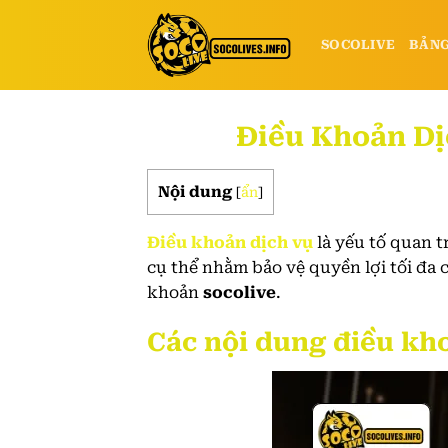
Bỏ
qua
SOCOLIVE
BẢNG
nội
dung
Điều Khoản Dị
Nội dung
[
ẩn
]
Điều khoản dịch vụ
là yếu tố quan t
cụ thể nhằm bảo vệ quyền lợi tối đa 
khoản
socolive
.
Các nội dung điều kho