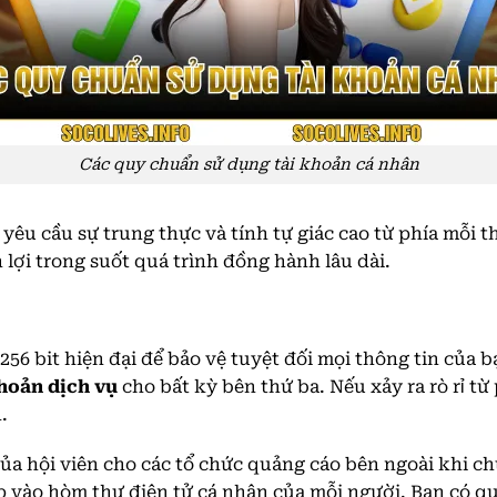
Các quy chuẩn sử dụng tài khoản cá nhân
yêu cầu sự trung thực và tính tự giác cao từ phía mỗi t
lợi trong suốt quá trình đồng hành lâu dài.
6 bit hiện đại để bảo vệ tuyệt đối mọi thông tin của b
hoản dịch vụ
cho bất kỳ bên thứ ba. Nếu xảy ra rò rỉ từ
.
của hội viên cho các tổ chức quảng cáo bên ngoài khi 
ếp vào hòm thư điện tử cá nhân của mỗi người. Bạn có q