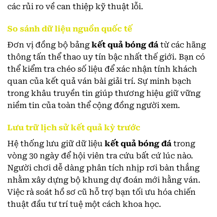
các rủi ro về can thiệp kỹ thuật lỗi.
So sánh dữ liệu nguồn quốc tế
Đơn vị đồng bộ bảng
kết quả bóng đá
từ các hãng
thông tấn thể thao uy tín bậc nhất thế giới. Bạn có
thể kiểm tra chéo số liệu để xác nhận tính khách
quan của kết quả ván bài giải trí. Sự minh bạch
trong khâu truyền tin giúp thương hiệu giữ vững
niềm tin của toàn thể cộng đồng người xem.
Lưu trữ lịch sử kết quả kỳ trước
Hệ thống lưu giữ dữ liệu
kết quả bóng đá
trong
vòng 30 ngày để hội viên tra cứu bất cứ lúc nào.
Người chơi dễ dàng phân tích nhịp rơi bàn thắng
nhằm xây dựng bộ khung dự đoán mới hằng ván.
Việc rà soát hồ sơ cũ hỗ trợ bạn tối ưu hóa chiến
thuật đầu tư trí tuệ một cách khoa học.