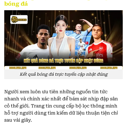
bóng đá
Kết quả bóng đá trực tuyến cập nhật đúng
Người xem luôn ưu tiên những nguồn tin tức
nhanh và chính xác nhất để bám sát nhịp đập sân
cỏ thế giới. Trang tin cung cấp bộ lọc thông minh
hỗ trợ người dùng tìm kiếm dữ liệu thuận tiện chỉ
sau vài giây.