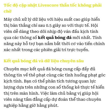
Tốc độ cập nhật Livescore thần tốc không phải
chờ
Máy chủ xử lý dữ liệu với hiệu suất cao giúp hiển
thị bàn thắng chỉ sau 0.5 giây so với thực tế. Hội
viên dễ dàng theo dõi nhịp độ ván đấu kịch tính
qua các thông số
kết quả bóng đá
mới nhất. Tính
năng này hỗ trợ bạn nắm bắt thời cơ vào tiền chính
xác nhất trong các phiên giải trí trực tuyến.
Kết quả bóng đá và dữ liệu chuyên sâu
Chuyên mục kết quả đá bóng cung cấp đầy đủ
thông tin về thẻ phạt cùng các tình huống phạt góc
kịch tính. Bạn có thể phân tích tương quan lực
lượng dựa trên những con số thống kê thực tế hiển
thị trên màn hình. Việc làm chủ bảng vị giúp hội
viên nâng tầm đẳng cấp dự đoán thể thao chuyên
nghiệp hằng giờ hằng phút.