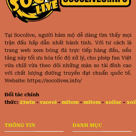
Tại Socolive, người hâm mộ dễ dàng tìm thấy mọi
trận đấu hấp dẫn nhất hành tinh. Với tư cách là
trang web xem bóng đá trực tiếp hàng đầu, nền
tảng này tối ưu hóa tốc độ xử lý, cho phép fan Việt
vừa chill vừa theo dõi những màn so tài đỉnh cao
với chất lượng đường truyền đạt chuẩn quốc tế.
Website: https://socolives.info/
Đối tác chính
thức:
23win
-
vaoroi
-
mitom
-
mitom
-
xoilac
-
xoi
THÔNG TIN
DANH MỤC