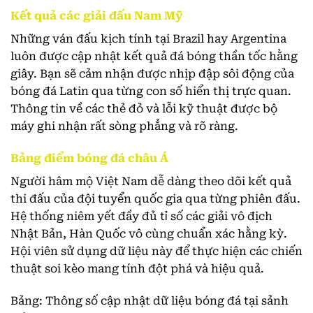
Kết quả các giải đấu Nam Mỹ
Những ván đấu kịch tính tại Brazil hay Argentina
luôn được cập nhật kết quả đá bóng thần tốc hằng
giây. Bạn sẽ cảm nhận được nhịp đập sôi động của
bóng đá Latin qua từng con số hiển thị trực quan.
Thông tin về các thẻ đỏ và lỗi kỹ thuật được bộ
máy ghi nhận rất sòng phẳng và rõ ràng.
Bảng điểm bóng đá châu Á
Người hâm mộ Việt Nam dễ dàng theo dõi kết quả
thi đấu của đội tuyển quốc gia qua từng phiên đấu.
Hệ thống niêm yết đầy đủ tỉ số các giải vô địch
Nhật Bản, Hàn Quốc vô cùng chuẩn xác hằng kỳ.
Hội viên sử dụng dữ liệu này để thực hiện các chiến
thuật soi kèo mang tính đột phá và hiệu quả.
Bảng: Thông số cập nhật dữ liệu bóng đá tại sảnh